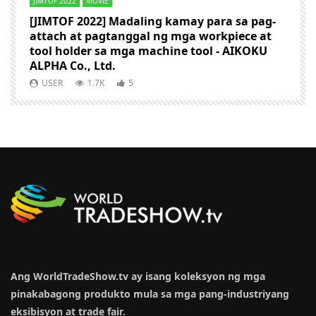
JIMTOF 2022
MOVIE
I
M
[JIMTOF 2022] Madaling kamay para sa pag-
attach at pagtanggal ng mga workpiece at
[
tool holder sa mga machine tool - AIKOKU
n
ALPHA Co., Ltd.
e.
k
C
USER
1.7K
5
Ang WorldTradeShow.tv ay isang koleksyon ng mga
pinakabagong produkto mula sa mga pang-industriyang
eksibisyon at trade fair.