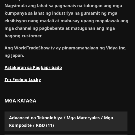
Nagsimula ang lahat sa pagnanais na tulungan ang mga
kumpanya sa lahat ng industriya na gumamit ng mga
eksibisyon nang madali at mahusay upang mapalawak ang
mga channel ng pagbebenta at matugunan ang mga
bagong customer.
Ang WorldTradeShow.tv ay pinamamahalaan ng Vidya Inc.
ng Japan.
Patakaran sa Pagkapribado
I’m Feeling Lucky
MGA KATAGA
Advanced na Teknolohiya / Mga Materyales / Mga
Komposite / R&D
(11)