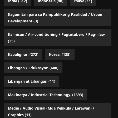
India
(312)
Indonesia
(90)
Italya
(11)
Kagamitan para sa Pampublikong Pasilidad / Urban
Development
(3)
Kalinisan / Air-conditioning / Pagtutubero / Pag-iilaw
(35)
Kapaligiran
(272)
Korea.
(135)
Libangan / Edukasyon
(600)
Libangan at Libangan
(11)
Makinarya / Industrial Technology.
(1393)
Media / Audio Visual (Mga Pelikula / Larawan) /
Graphics
(11)