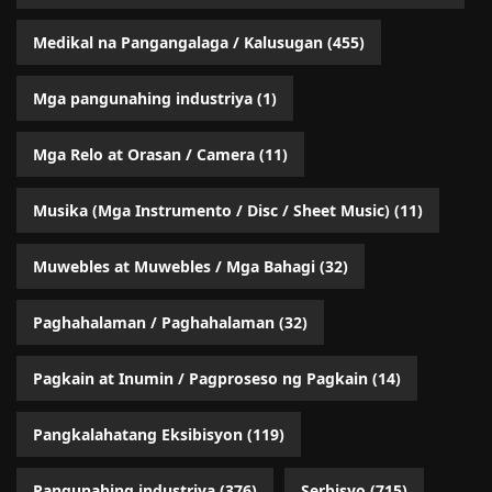
Medikal na Pangangalaga / Kalusugan
(455)
Mga pangunahing industriya
(1)
Mga Relo at Orasan / Camera
(11)
Musika (Mga Instrumento / Disc / Sheet Music)
(11)
Muwebles at Muwebles / Mga Bahagi
(32)
Paghahalaman / Paghahalaman
(32)
Pagkain at Inumin / Pagproseso ng Pagkain
(14)
Pangkalahatang Eksibisyon
(119)
Pangunahing industriya
(376)
Serbisyo
(715)