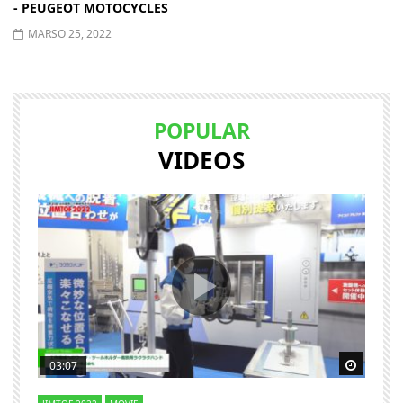
- PEUGEOT MOTOCYCLES
MARSO 25, 2022
POPULAR
VIDEOS
Watch Later
Watch 
03:07