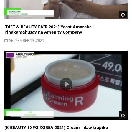
Wa
[DIET & BEAUTY FAIR 2021] Yeast Amazake -
Pinakamahusay na Amenity Company
SETYEMBRE 13, 2021
Wa
[K-BEAUTY EXPO KOREA 2021] Cream - ilaw trapiko