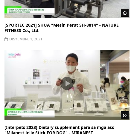
Wa
[SPORTEC 2021] SHUA "Mesin Perut SH-8814" - NATURE
FITNESS Co., Ltd.
DISYEMBRE 1, 2021
Wa
[Interpets 2023] Dietary supplement para sa mga aso
"Milanest Jelly Stick FOR DOG" - MIRANEST